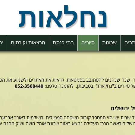
נחלאות
רים
שכונות
סיורים
בתי כנסת
הרצאות וקורסים
ימ
ידי שנה שנהנים להסתובב בסמטאות, לראות את האתרים ולשמוע את הסי
ל סיורים ב"נחלאות" ובסביבתן. להזמנה טלפנו:
052-3508440
ל ירושלים
ל שרית ישי-לוי המספר קורות משפחה ספניולית ירושלמית לאורך ארבעה 
ושלים כאשר מרכז העלילה נמצא באזור שכונת אוהל משה ושוק מחנה יה