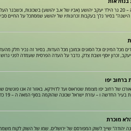
ת בנחלאות
בתחילת המאה ה – 20 גר הילד יעקב יהושע (אביו של א.ב יהושע) בשכונות, וכש
 הישנה" בסיור נלך בעקבות זכרונותיו של יהושע שמסתכל על החיים סביב
ת
ים מכל המינים וכל הסוגים וכמובן מכל העדות. בסיור זה נכיר חלק מהעד
ן יעקב, זכרון יוסף ושבת צדק. נדבר על העדה הפרסית שעמדה לפני גרוש
 ברחוב יפו
אורכו של רחוב יפו מצומת שטראוס ועד לדוידקא. באזור זה אנו פוגשים ש
יר החדשה ו – עזרת ישראל שכונה שהוקמה בסוף המאה ה – 19 כדי להוות גשר
לא מוכרת
ה יהודה" שייך לשוק המפורסם של ירושלים. שמו של השוק לקוח משמה